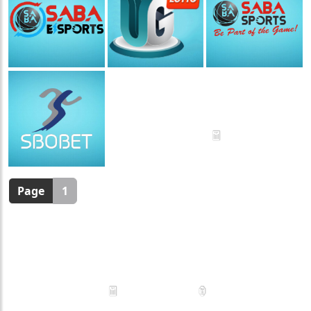
🧧
Page
1
🧧
🏮