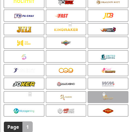
🧧
🧧
🏮
Page
1