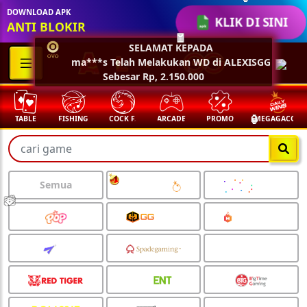
🏮
DOWNLOAD APK
KLIK DI SINI
ANTI BLOKIR
🧧
SELAMAT KEPADA
ma***s Telah Melakukan WD di ALEXISGG
Sebesar Rp, 2.150.000
TABLE
FISHING
COCK F.
ARCADE
PROMO
MEGAGACOR
🏮
Semua
💵
💵
💵
💵
🧨
🧨
🧨
🧨
🪭
🪭
🪭
🪭