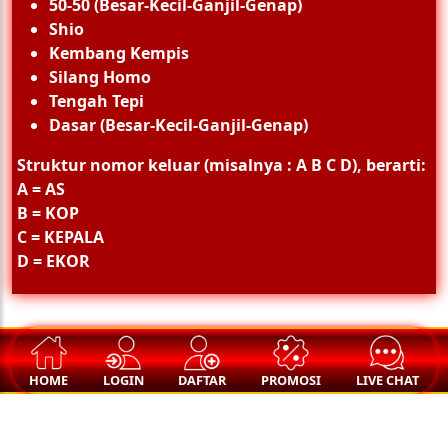
50-50 (Besar-Kecil-Ganjil-Genap)
💵
💵
💵
💵
🧨
🧨
🧨
🧨
🪭
🪭
🪭
🪭
Shio
Kembang Kempis
Silang Homo
Tengah Tepi
Dasar (Besar-Kecil-Ganjil-Genap)
Struktur nomor keluar (misalnya : A B C D), berarti:
A = AS
B = KOP
C = KEPALA
D = EKOR
HOME
LOGIN
DAFTAR
PROMOSI
LIVE CHAT