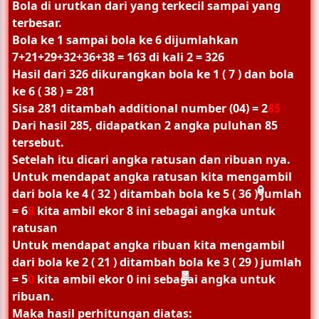
Bola di urutkan dari yang terkecil sampai yang
terbesar.
Bola ke 1 sampai bola ke 6 dijumlahkan
7+21+29+32+36+38 = 163 di kali 2 = 326
Hasil dari 326 dikurangkan bola ke 1 ( 7 ) dan bola
ke 6 ( 38 ) = 281
Sisa 281 ditambah additional number (04) = 2
85
Dari hasil 285, didapatkan 2 angka puluhan 85
tersebut.
Setelah itu dicari angka ratusan dan ribuan nya.
Untuk mendapat angka ratusan kita mengambil
dari bola ke 4 ( 32 ) ditambah bola ke 5 ( 36 ) jumlah
= 6
8
kita ambil ekor 8 ini sebagai angka untuk
🏮
ratusan
Untuk mendapat angka ribuan kita mengambil
dari bola ke 2 ( 21 ) ditambah bola ke 3 ( 29 ) jumlah
= 5
0
kita ambil ekor 0 ini sebagai angka untuk
ribuan.
🧧
Maka hasil perhitungan diatas: