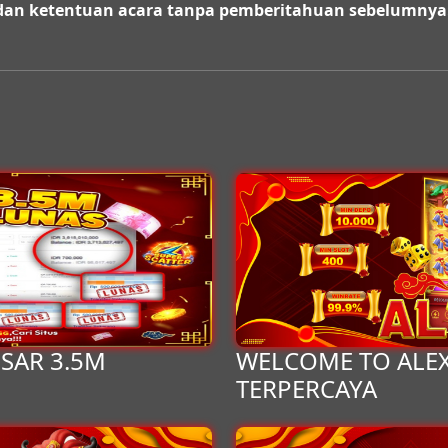
dan ketentuan acara tanpa pemberitahuan sebelumnya
SAR 3.5M
WELCOME TO ALEX
TERPERCAYA