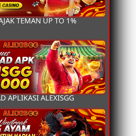
AJAK TEMAN UP TO 1%
 APLIKASI ALEXISGG