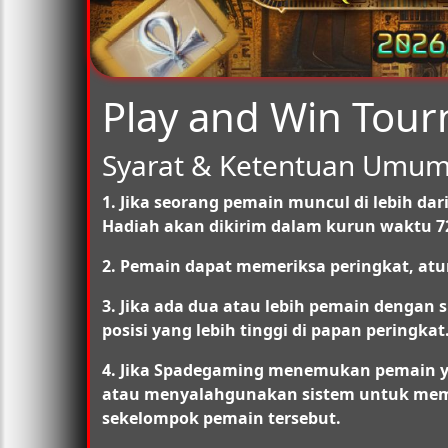
Play and Win Tou
Syarat & Ketentuan Umu
1. Jika seorang pemain muncul di lebih d
Hadiah akan dikirim dalam kurun waktu 72
2. Pemain dapat memeriksa peringkat, atu
3. Jika ada dua atau lebih pemain dengan
posisi yang lebih tinggi di papan peringkat
4. Jika Spadegaming menemukan pemain ya
atau menyalahgunakan sistem untuk memp
sekelompok pemain tersebut.