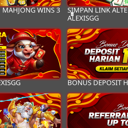
M MAHJONG WINS 3
SIMPAN LINK ALT
ALEXISGG
EXISGG
BONUS DEPOSIT H