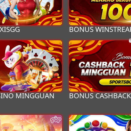
EXISGG
BONUS WINSTREA
SINO MINGGUAN
BONUS CASHBACK
🧧