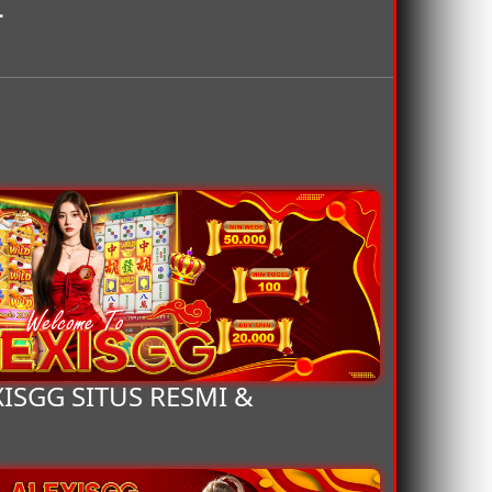
.
🏮
ISGG SITUS RESMI &
🏮