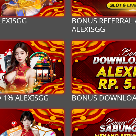
LEXISGG
BONUS REFERRAL 
ALEXISGG
O 1% ALEXISGG
BONUS DOWNLOAD