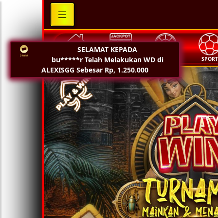
HOME
SLOT
CASINO
SPOR