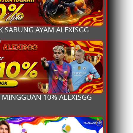
K SABUNG AYAM ALEXISGG
 MINGGUAN 10% ALEXISGG