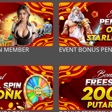

N MEMBER
EVENT BONUS PEN