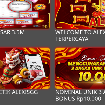
SAR 3.5M
WELCOME TO ALEX
TERPERCAYA
ETIK ALEXISGG
NOMINAL UNIK 3
BONUS Rp10.000