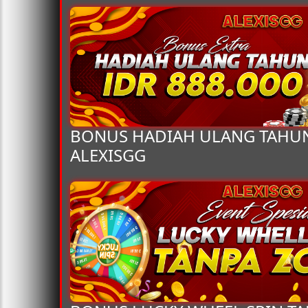

BONUS HADIAH ULANG TAHU
ALEXISGG