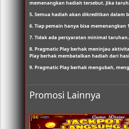
memenangkan hadiah tersebut. Jika taruhan
5. Semua hadiah akan dikreditkan dalam 
6. Tiap pemain hanya bisa memenangkan 1
7. Tidak ada persyaratan minimal taruhan.
8. Pragmatic Play berhak meninjau aktiv
Play berhak membatalkan hadiah dari hasi
9. Pragmatic Play berhak mengubah, meng
Promosi Lainnya