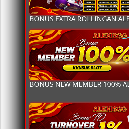
BONUS EXTRA ROLLINGAN AL
BONUS NEW MEMBER 100% A