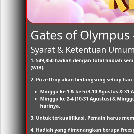
Gates of Olympus -
Syarat & Ketentuan Umu
1. 549,850 hadiah dengan total hadiah seni
(WIB).
2. Prize Drop akan berlangsung setiap hari
Minggu ke 1 & ke 5 (3-10 Agustus & 31 
Minggu ke 2-4 (10-31 Agustus) & Minggu
harinya.
3. Untuk terkualifikasi, Pemain harus me
🧧
4. Hadiah yang dimenangkan berupa frees