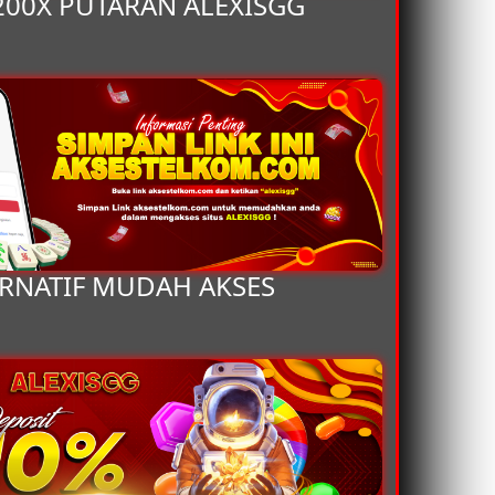
200X PUTARAN ALEXISGG
🏮
ERNATIF MUDAH AKSES
🏮