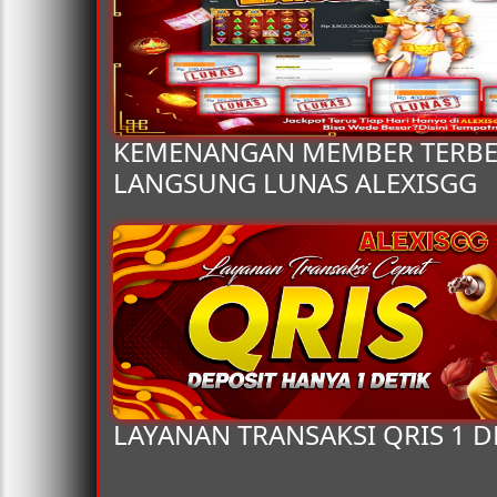
KEMENANGAN MEMBER TERBE
LANGSUNG LUNAS ALEXISGG
LAYANAN TRANSAKSI QRIS 1 D